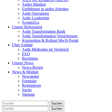
Agiler Mindset
Einführung in agiles Arbeiten
Agile Operations
Agile Leadership
Scrum2Go
Unsere Referenzen
Agile Transformation Bank
Agile Transformation Versicherung
Konzeption & Rollout MwSt Portal
Über Agilität
Agile Methoden im Vergleich
FAQ
Buchtipps
Unsere News
News-Boxen
News & Module
Newsletter
Formular
Registrieren
Suche
Sitemap
Suchen
Suchen