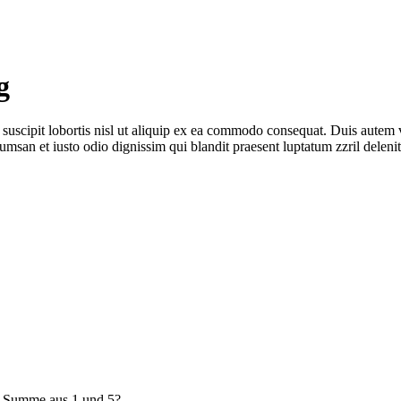
g
uscipit lobortis nisl ut aliquip ex ea commodo consequat. Duis autem vel
cumsan et iusto odio dignissim qui blandit praesent luptatum zzril delenit 
e Summe aus 1 und 5?