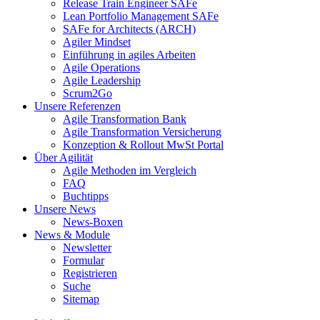
Release Train Engineer SAFe
Lean Portfolio Management SAFe
SAFe for Architects (ARCH)
Agiler Mindset
Einführung in agiles Arbeiten
Agile Operations
Agile Leadership
Scrum2Go
Unsere Referenzen
Agile Transformation Bank
Agile Transformation Versicherung
Konzeption & Rollout MwSt Portal
Über Agilität
Agile Methoden im Vergleich
FAQ
Buchtipps
Unsere News
News-Boxen
News & Module
Newsletter
Formular
Registrieren
Suche
Sitemap