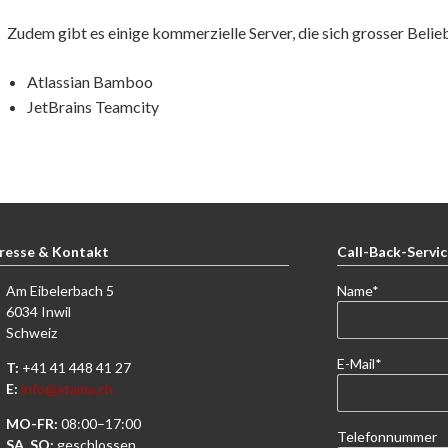
Zudem gibt es einige kommerzielle Server, die sich grosser Belieb
Atlassian Bamboo
JetBrains Teamcity
resse & Kontakt
Call-Back-Servi
Pflichtfeld
Am Eibelerbach 5
Name
*
6034 Inwil
Schweiz
Pflichtfeld
E-Mail
*
T:
+41 41 448 41 27
E:
info@atama.ch
MO-FR:
08:00–17:00
Telefonnummer
SA, SO:
geschlossen