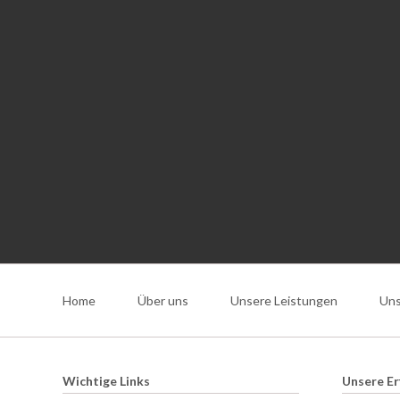
Navigation
überspringen
Home
Über uns
Unsere Leistungen
Uns
Wichtige Links
Unsere Er