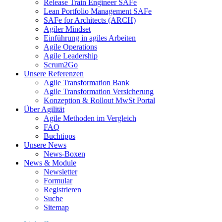
Release Train Engineer SAFe
Lean Portfolio Management SAFe
SAFe for Architects (ARCH)
Agiler Mindset
Einführung in agiles Arbeiten
Agile Operations
Agile Leadership
Scrum2Go
Unsere Referenzen
Agile Transformation Bank
Agile Transformation Versicherung
Konzeption & Rollout MwSt Portal
Über Agilität
Agile Methoden im Vergleich
FAQ
Buchtipps
Unsere News
News-Boxen
News & Module
Newsletter
Formular
Registrieren
Suche
Sitemap